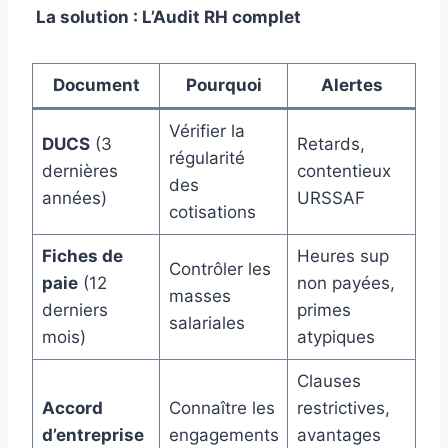
La solution : L’Audit RH complet
Document
Pourquoi
Alertes
Vérifier la
DUCS
(3
Retards,
régularité
dernières
contentieux
des
années)
URSSAF
cotisations
Fiches de
Heures sup
Contrôler les
paie
(12
non payées,
masses
derniers
primes
salariales
mois)
atypiques
Clauses
Accord
Connaître les
restrictives,
d’entreprise
engagements
avantages