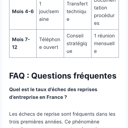
Documen
1
Transfert
tation
Mois 4-6
jour/sem
techniqu
procédur
aine
e
es
Conseil
1 réunion
Mois 7-
Téléphon
stratégiq
mensuell
12
e ouvert
ue
e
FAQ : Questions fréquentes
Quel est le taux d’échec des reprises
d’entreprise en France ?
Les échecs de reprise sont fréquents dans les
trois premières années. Ce phénomène