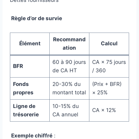
Dettes fournisseurs
Règle d’or de survie
Recommand
Élément
Calcul
ation
60 à 90 jours
CA × 75 jours
BFR
de CA HT
/ 360
Fonds
20-30% du
(Prix + BFR)
propres
montant total
× 25%
Ligne de
10-15% du
CA × 12%
trésorerie
CA annuel
Exemple chiffré
: