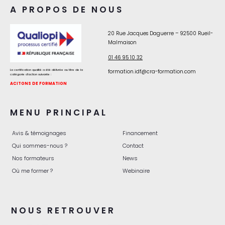
A PROPOS DE NOUS
20 Rue Jacques Daguerre – 92500 Rueil-
Malmaison
01 46 95 10 32
La certification qualité a été délivrée au titre de la
formation.idf@cra-formation.com
catégorie d’action suivante :
ACITONS DE FORMATION
MENU PRINCIPAL
Avis & témoignages
Financement
Qui sommes-nous ?
Contact
Nos formateurs
News
Où me former ?
Webinaire
NOUS RETROUVER