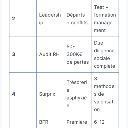
Test +
Leadersh
Départs
formation
2
ip
+ conflits
manage
ment
Due
50-
diligence
3
Audit RH
300K€
sociale
de pertes
complète
3
Trésoreri
méthode
e
4
Surprix
s de
asphyxié
valorisati
e
on
BFR
Première
6-12