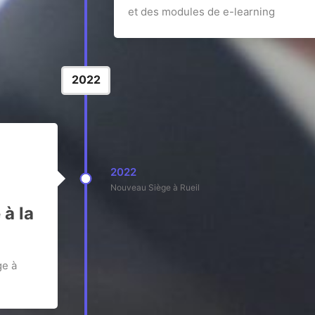
et des modules de e-learning
2022
2022
Nouveau Siège à Rueil
à la
ge à