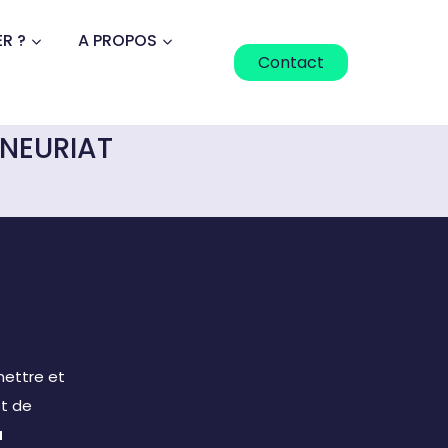
R ?
A PROPOS
Contact
NEURIAT​
mettre et
et de
a