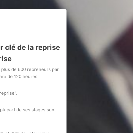
 clé de la reprise
rise
e plus de 600 repreneurs par
hare de 120 heures
eprise".
a plupart de ses stages sont