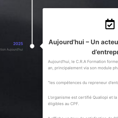
Aujourd’hui – Un acteur
2025
tion Aujourd’hui
d’entrep
Aujourd'hui, le C.R.A Formation form
an, principalement via son module p
"les compétences du repreneur d'entr
L'organisme est certifié Qualiopi et l
éligibles au CPF.