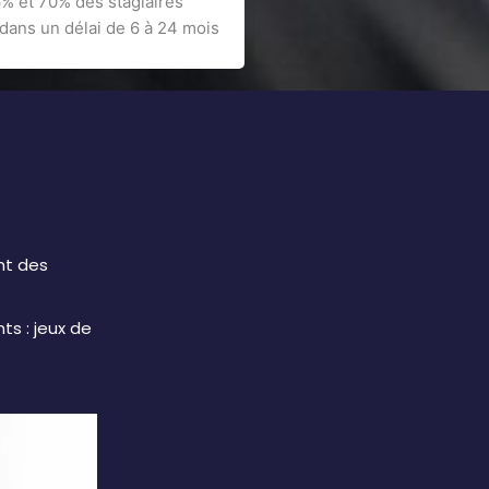
96% et 70% des stagiaires
dans un délai de 6 à 24 mois
nt des
s : jeux de