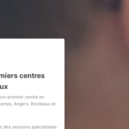
miers centres
aux
 son premier centre en
 Nantes, Angers, Bordeaux et
vec des sessions spécialisées