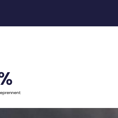
%
reprennent