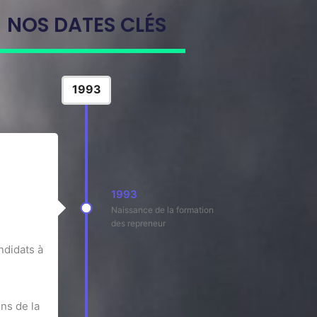
NOS DATES CLÉS
1993
1993
Naissance de la formation
des repreneur
ndidats à
ens de la